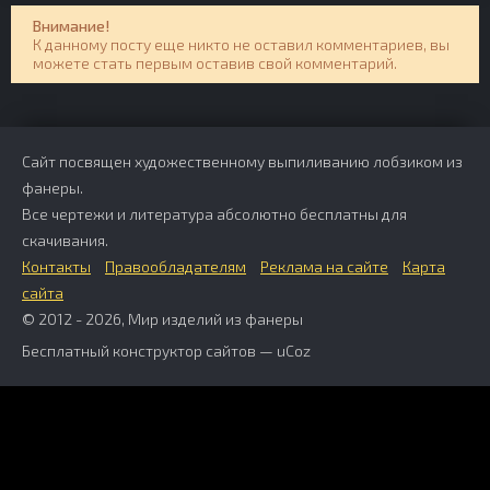
Внимание!
К данному посту еще никто не оставил комментариев, вы
можете стать первым оставив свой комментарий.
Сайт посвящен художественному выпиливанию лобзиком из
фанеры.
Все чертежи и литература абсолютно бесплатны для
скачивания.
Контакты
Правообладателям
Реклама на сайте
Карта
сайта
© 2012 - 2026, Мир изделий из фанеры
Бесплатный
конструктор сайтов
—
uCoz