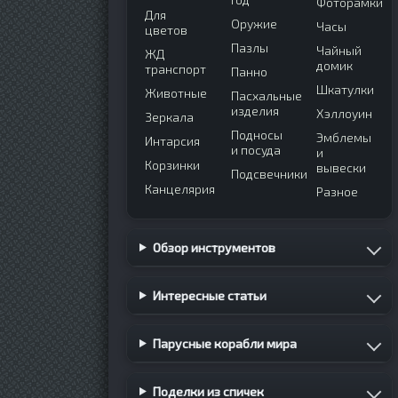
Фоторамки
Для
Оружие
Часы
цветов
Пазлы
Чайный
ЖД
домик
транспорт
Панно
Шкатулки
Животные
Пасхальные
изделия
Хэллоуин
Зеркала
Подносы
Эмблемы
Интарсия
и посуда
и
Корзинки
вывески
Подсвечники
Канцелярия
Разное
Обзор инструментов
Интересные статьи
Парусные корабли мира
Поделки из спичек