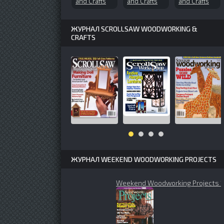
and Crafts
and Crafts
and Crafts
№165 (2012-
№151 (2010-
№71 (2000-
06)
10)
06)
ЖУРНАЛ SCROLLSAW WOODWORKING &
CRAFTS
ЖУРНАЛ WEEKEND WOODWORKING PROJECTS
Weekend Woodworking Projects 