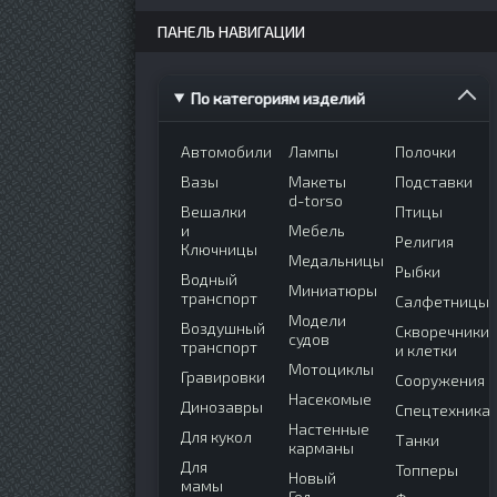
ПАНЕЛЬ НАВИГАЦИИ
По категориям изделий
Автомобили
Лампы
Полочки
Вазы
Макеты
Подставки
d-torso
Вешалки
Птицы
и
Мебель
Религия
Ключницы
Медальницы
Рыбки
Водный
Миниатюры
транспорт
Салфетницы
Модели
Воздушный
Скворечники
судов
транспорт
и клетки
Мотоциклы
Гравировки
Сооружения
Насекомые
Динозавры
Спецтехника
Настенные
Для кукол
Танки
карманы
Для
Топперы
Новый
мамы
Год