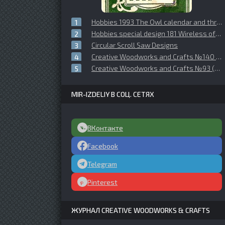
Hobbies 1993 The Owl calendar and three birthday cards
Hobbies special design 181 Wireless of Gramophone cabinet
Circular Scroll Saw Designs
Creative Woodworks and Crafts №140 (2009-06)
Creative Woodworks and Crafts №93 (2003-08)
MIR-IZDELIY В СОЦ. СЕТЯХ
ВКонтакте
Facebook
Telegram
Pinterest
ЖУРНАЛ CREATIVE WOODWORKS & CRAFTS