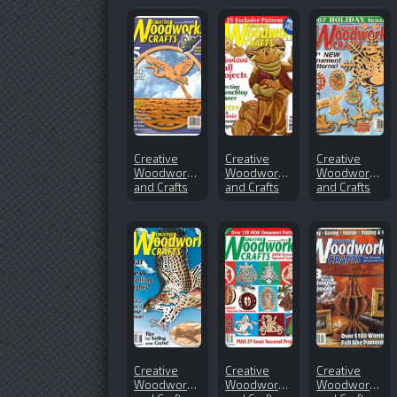
Creative
Creative
Creative
Woodworks
Woodworks
Woodworks
and Crafts
and Crafts
and Crafts
№128
№168 (2012-
№125
(2007-09)
11)
(2007-
Holiday)
Creative
Creative
Creative
Woodworks
Woodworks
Woodworks