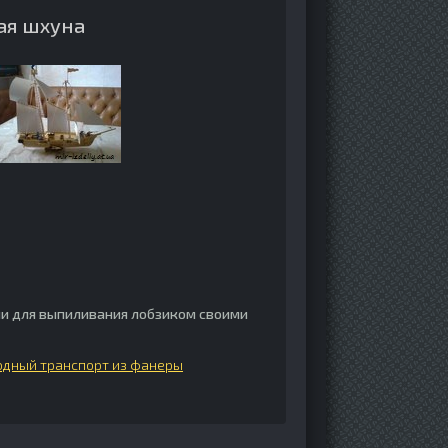
ая шхуна
и для выпиливания лобзиком своими
одный транспорт из фанеры