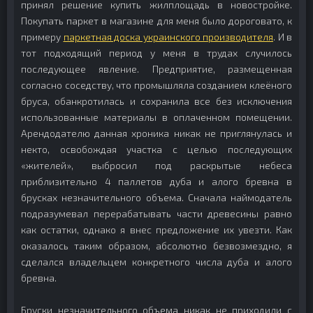
принял решение купить жилплощадь в новостройке.
Покупать паркет в магазине для меня было дороговато, к
примеру
паркетная доска украинского производителя
. И в
тот подходящий период у меня в трудах случилось
последующее явление. Предприятие, размещенная
согласно соседству, что промышляла созданием клеёного
бруса, обанкротилась и сохранила все без исключения
использованные материалы в оплаченном помещении.
Арендодателю данная хроника никак не приглянулась и
некто, освобождая участка с целью последующих
«жителей», выбросил под раскрытые небеса
приблизительно 4 паллетов дуба и алого бревна в
брусках незначительного объема. Сначала наймодатель
подразумевал перерабатывать части древесины равно
как остатки, однако я внес предложение их увезти. Как
оказалось таким образом, абсолютно безвозмездно, я
сделался владельцем конкретного числа дуба и алого
бревна.
Бруски незначительного объема никак не приходили с