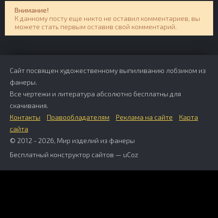
Внимание!
К данному посту еще никто не оставил комментариев, вы
можете стать первым оставив свой комментарий.
Сайт посвящен художественному выпиливанию лобзиком из
фанеры.
Все чертежи и литература абсолютно бесплатны для
скачивания.
Контакты
Правообладателям
Реклама на сайте
Карта
сайта
© 2012 - 2026, Мир изделий из фанеры
Бесплатный
конструктор сайтов
—
uCoz