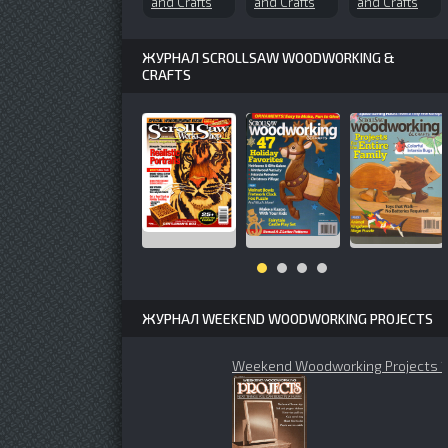
and Crafts
and Crafts
and Crafts
№85 (2002-
№88 (2002-
№118
06)
11)
(2006-09)
ЖУРНАЛ SCROLLSAW WOODWORKING &
CRAFTS
ЖУРНАЛ WEEKEND WOODWORKING PROJECTS
Weekend Woodworking Projects 1