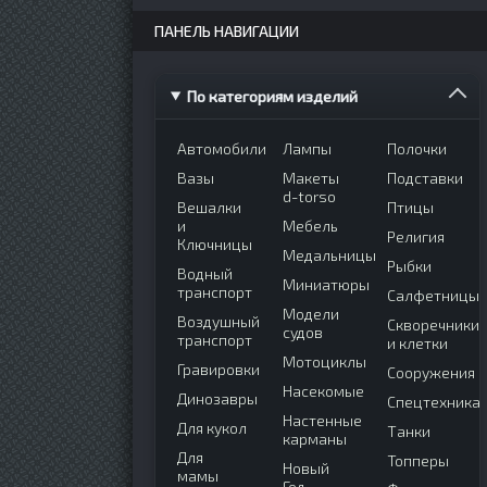
ПАНЕЛЬ НАВИГАЦИИ
По категориям изделий
Автомобили
Лампы
Полочки
Вазы
Макеты
Подставки
d-torso
Вешалки
Птицы
и
Мебель
Религия
Ключницы
Медальницы
Рыбки
Водный
Миниатюры
транспорт
Салфетницы
Модели
Воздушный
Скворечники
судов
транспорт
и клетки
Мотоциклы
Гравировки
Сооружения
Насекомые
Динозавры
Спецтехника
Настенные
Для кукол
Танки
карманы
Для
Топперы
Новый
мамы
Год