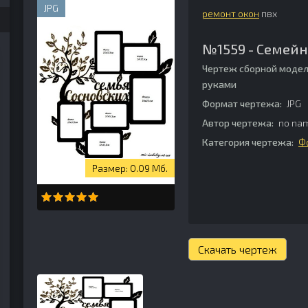
JPG
ремонт окон
пвх
№1559 - Семейн
Чертеж сборной модел
руками
Формат чертежа:
JPG
Автор чертежа:
no na
Категория чертежа:
Ф
0.09 Мб.
Скачать чертеж