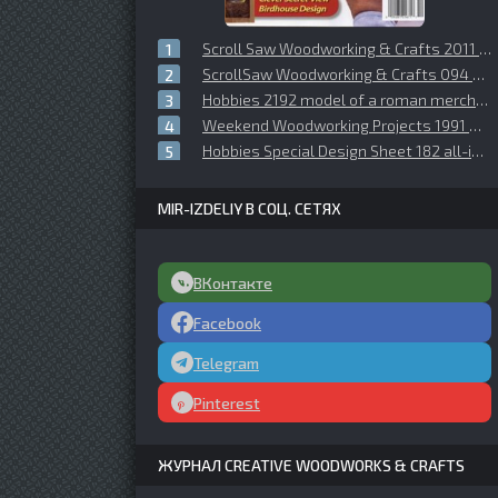
Scroll Saw Woodworking & Crafts 2011 №043 Summer
ScrollSaw Woodworking & Crafts 094 Spring 2024
Hobbies 2192 model of a roman merchant ship
Weekend Woodworking Projects 1991 №01 (19) January
Hobbies Special Design Sheet 182 all-in wireles
MIR-IZDELIY В СОЦ. СЕТЯХ
ВКонтакте
Facebook
Telegram
Pinterest
ЖУРНАЛ CREATIVE WOODWORKS & CRAFTS