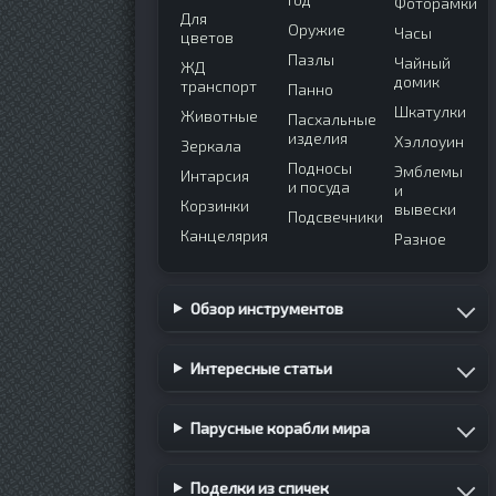
Фоторамки
Для
Оружие
Часы
цветов
Пазлы
Чайный
ЖД
домик
транспорт
Панно
Шкатулки
Животные
Пасхальные
изделия
Хэллоуин
Зеркала
Подносы
Эмблемы
Интарсия
и посуда
и
Корзинки
вывески
Подсвечники
Канцелярия
Разное
Обзор инструментов
Интересные статьи
Парусные корабли мира
Поделки из спичек