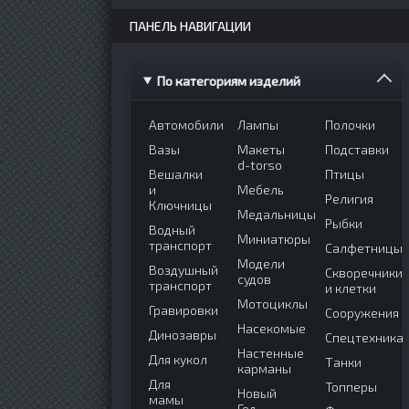
ПАНЕЛЬ НАВИГАЦИИ
По категориям изделий
Автомобили
Лампы
Полочки
Вазы
Макеты
Подставки
d-torso
Вешалки
Птицы
и
Мебель
Религия
Ключницы
Медальницы
Рыбки
Водный
Миниатюры
транспорт
Салфетницы
Модели
Воздушный
Скворечники
судов
транспорт
и клетки
Мотоциклы
Гравировки
Сооружения
Насекомые
Динозавры
Спецтехника
Настенные
Для кукол
Танки
карманы
Для
Топперы
Новый
мамы
Год