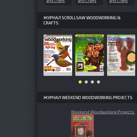
and Crafts
and Crafts
and Crafts
№82 (2002-
№69 (2000-
10 Exclusive
01)
03)
Wildlife
Patterns
ЖУРНАЛ SCROLLSAW WOODWORKING &
CRAFTS
ЖУРНАЛ WEEKEND WOODWORKING PROJECTS
Weekend Woodworking Projects 1