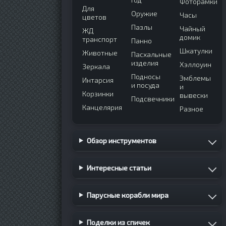
Фоторамки
Для
Оружие
Часы
цветов
Пазлы
Чайный
ЖД
домик
транспорт
Панно
Шкатулки
Животные
Пасхальные
изделия
Хэллоуин
Зеркала
Подносы
Эмблемы
Интарсия
и посуда
и
Корзинки
вывески
Подсвечники
Канцелярия
Разное
Обзор инструментов
Интересные статьи
Парусные корабли мира
Поделки из спичек