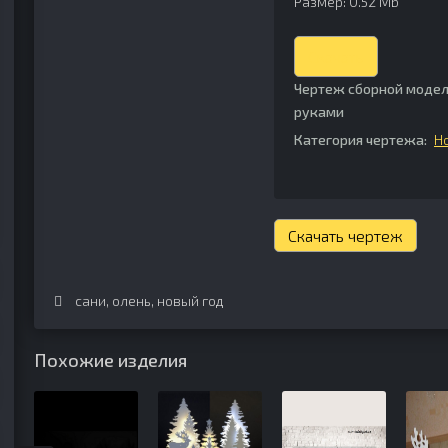
Размер: 0.52 Mb
Скачать
Чертеж сборной модел
руками
Категория чертежа:
Н
Скачать чертеж
сани
,
олень
,
новый год
Похожие изделия