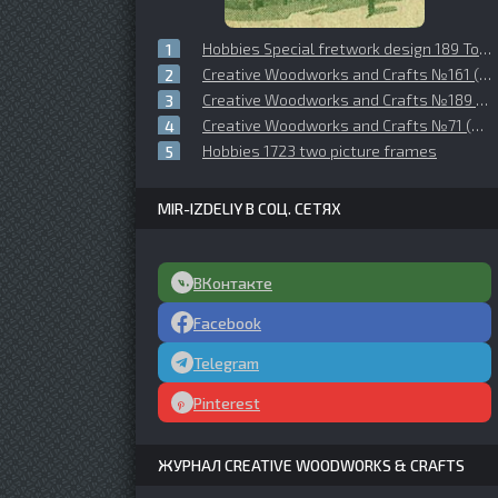
Hobbies Special fretwork design 189 Toy model
Creative Woodworks and Crafts №161 (2011-12)
Creative Woodworks and Crafts №189 (2014-08)
Creative Woodworks and Crafts №71 (2000-06)
Hobbies 1723 two picture frames
MIR-IZDELIY В СОЦ. СЕТЯХ
ВКонтакте
Facebook
Telegram
Pinterest
ЖУРНАЛ CREATIVE WOODWORKS & CRAFTS