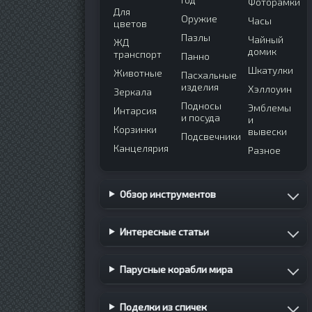
Фоторамки
Для
Оружие
Часы
цветов
Пазлы
Чайный
ЖД
домик
транспорт
Панно
Шкатулки
Животные
Пасхальные
изделия
Хэллоуин
Зеркала
Подносы
Эмблемы
Интарсия
и посуда
и
Корзинки
вывески
Подсвечники
Канцелярия
Разное
Обзор инструментов
Интересные статьи
Парусные корабли мира
Поделки из спичек