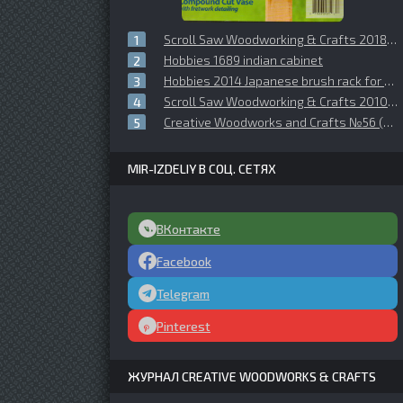
Scroll Saw Woodworking & Crafts 2018 №072 Fall
Hobbies 1689 indian cabinet
Hobbies 2014 Japanese brush rack for the hall
Scroll Saw Woodworking & Crafts 2010 №040
Creative Woodworks and Crafts №56 (1998-06)
MIR-IZDELIY В СОЦ. СЕТЯХ
ВКонтакте
Facebook
Telegram
Pinterest
ЖУРНАЛ CREATIVE WOODWORKS & CRAFTS