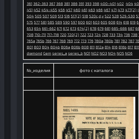
361
362-363
367
368
381
386
391
393
398
400-401
402
404
40
451
452
454-455
456
457
460
461
463
466
467
471
473
477(2)
504
505
507
509
513
516
517(2)
518
520c,d,v
522
528
529-530
5
575
577
581
585
589
590
597
600
601
603
605
608
614
618
619
6
653
654
661-662
671
672
673
674(2)
678
679
681
685-686
687
6
708
710-711
717-718
720
720(2)
722
723
724
728
733
734
736
738
765a
765b
766
767
768
769
772
773
776
780a
780b
781
782
787
7
801
803
804
804b
806a
806b
808
811
812a
814
816
816b
817
81
diamond
Gem
series_a
series_b
NO1
NO2
NO3
NO4
NO5
NO6
№_изделия
фото с каталога