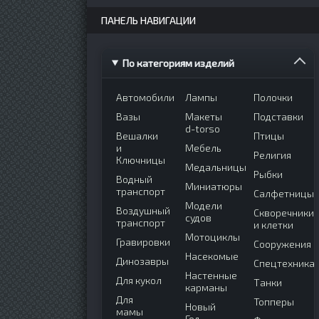
ПАНЕЛЬ НАВИГАЦИИ
По категориям изделий
Автомобили
Лампы
Полочки
Вазы
Макеты
Подставки
d-torso
Вешалки
Птицы
и
Мебель
Религия
Ключницы
Медальницы
Рыбки
Водный
Миниатюры
транспорт
Салфетницы
Модели
Воздушный
Скворечники
судов
транспорт
и клетки
Мотоциклы
Гравировки
Сооружения
Насекомые
Динозавры
Спецтехника
Настенные
Для кукол
Танки
карманы
Для
Топперы
Новый
мамы
Год