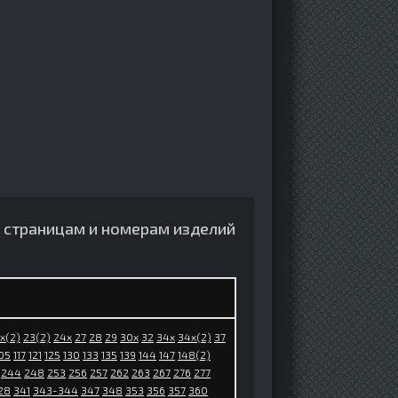
по страницам и номерам изделий
x(2)
23(2)
24x
27
28
29
30x
32
34x
34x(2)
37
05
117
121
125
130
133
135
139
144
147
148(2)
244
248
253
256
257
262
263
267
276
277
28
341
343-344
347
348
353
356
357
360