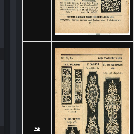
992 №03 (27)
 1988 №06 November
989 №01 (07) January
990 №01 (13)
989 №04 (10) July
756