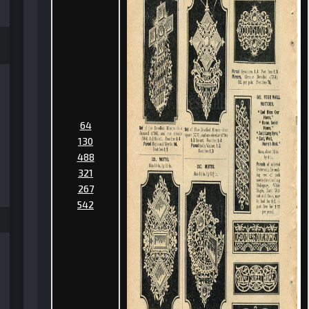
64
130
488
321
267
542
995 №03 (45)