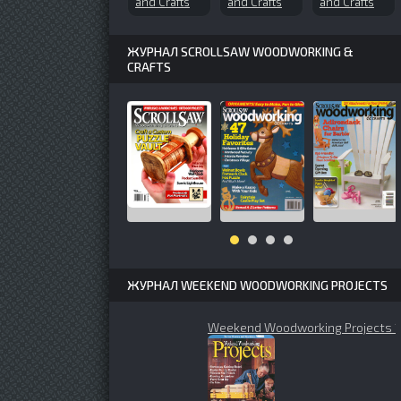
and Crafts
and Crafts
and Crafts
№126
№99 (2004-
№152 (2010-
(2007-06)
04)
11)
ЖУРНАЛ SCROLLSAW WOODWORKING &
CRAFTS
ЖУРНАЛ WEEKEND WOODWORKING PROJECTS
Weekend Woodworking Projects 1