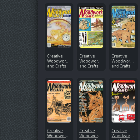
Creative
Creative
Creative
Woodworks
Woodworks
Woodworks
and Crafts
and Crafts
and Crafts
№91 (2003-
№145 (2010-
№92 (2003-
04)
01)
06)
Creative
Creative
Creative
Woodworks
Woodworks
Woodworks