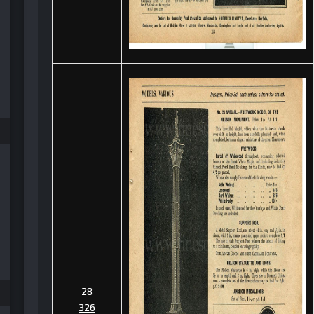
28
326