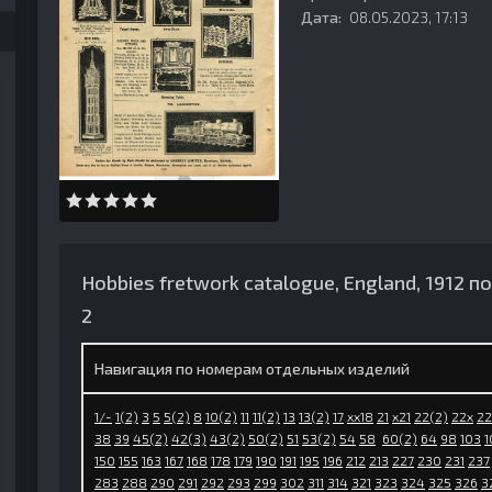
Дата:
08.05.2023, 17:13
Hobbies fretwork catalogue, England, 1912 
2
Навигация по номерам отдельных изделий
1/-
1(2)
3
5
5(2)
8
10(2)
11
11(2)
13
13(2)
17
xx18
21
x21
22(2)
22x
22
38
39
45(2)
42(3)
43(2)
50(2)
51
53(2)
54
58
60(2)
64
98
103
1
150
155
163
167
168
178
179
190
191
195
196
212
213
227
230
231
237
283
288
290
291
292
293
299
302
311
314
321
323
324
325
326
3