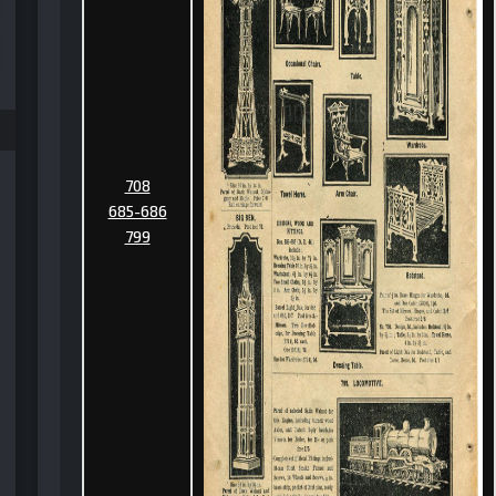
708
685-686
799