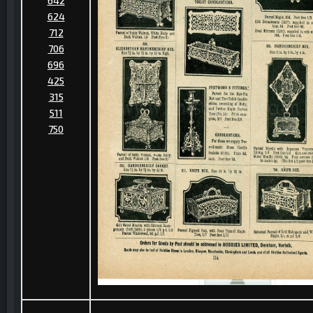
642
624
712
706
696
425
315
511
750