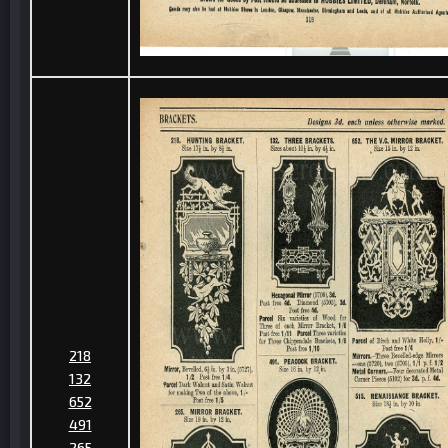
218
132
652
491
265