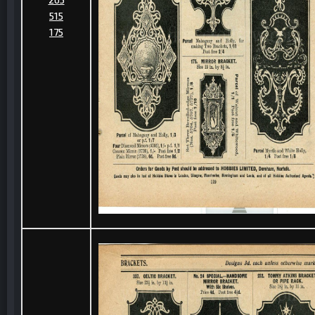
515
175