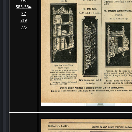
583-584
57
219
775