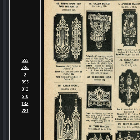
655
784
2
395
813
510
182
281