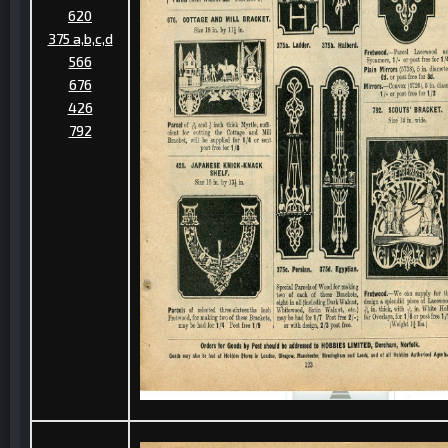
620
375 a,b,c,d
566
676
426
792