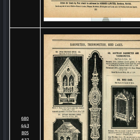
680
443
805
637