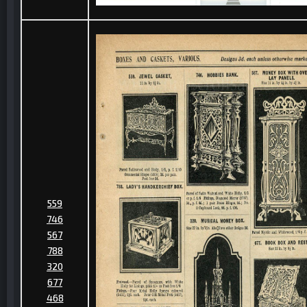
559
746
567
788
320
677
468