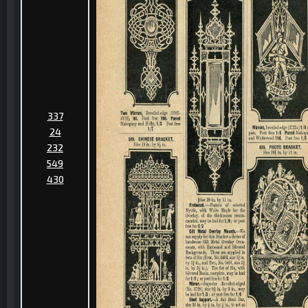
337
24
232
549
430