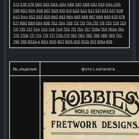
573
578
579
580
582
583-584
586
587
588
592
593
594-595
596
602
604
606
607
609
610
613
620
624
627
631
633
637
638
642
644
652
655
659
660
663
664
665
666
667
668
669
670
676
677
680
689
694
696
702
704
706
712
713
714-715
716
725
726
729
731
735
737
744
745
746
749
750
751
754
757
758a
759
760а
764
770
770b
771
774
775
777
778-779
783
784
785
786
788
789
792
796
798
802a,b
804
805
807
809-810
812b
813
816a
818
№_изделия
фото с каталога