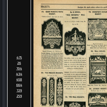
475
26
704
434
458
664
729
259