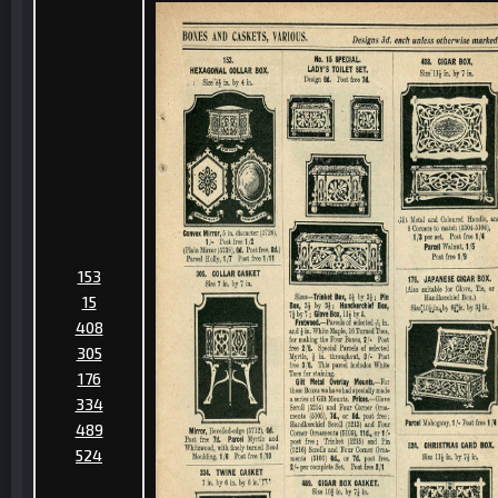
153
15
408
305
176
334
489
524