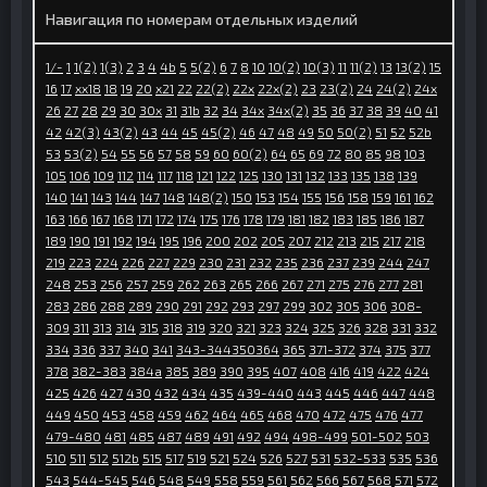
Навигация по номерам отдельных изделий
1/-
1
1(2)
1(3)
2
3
4
4b
5
5(2)
6
7
8
10
10(2)
10(3)
11
11(2)
13
13(2)
15
16
17
xx18
18
19
20
x21
22
22(2)
22x
22x(2)
23
23(2)
24
24(2)
24x
26
27
28
29
30
30x
31
31b
32
34
34x
34x(2)
35
36
37
38
39
40
41
42
42(3)
43(2)
43
44
45
45(2)
46
47
48
49
50
50(2)
51
52
52b
53
53(2)
54
55
56
57
58
59
60
60(2)
64
65
69
72
80
85
98
103
105
106
109
112
114
117
118
121
122
125
130
131
132
133
135
138
139
140
141
143
144
147
148
148(2)
150
153
154
155
156
158
159
161
162
163
166
167
168
171
172
174
175
176
178
179
181
182
183
185
186
187
189
190
191
192
194
195
196
200
202
205
207
212
213
215
217
218
219
223
224
226
227
229
230
231
232
235
236
237
239
244
247
248
253
256
257
259
262
263
265
266
267
271
275
276
277
281
283
286
288
289
290
291
292
293
297
299
302
305
306
308-
309
311
313
314
315
318
319
320
321
323
324
325
326
328
331
332
334
336
337
340
341
343-344
350
364
365
371-372
374
375
377
378
382-383
384а
385
389
390
395
407
408
416
419
422
424
425
426
427
430
432
434
435
439-440
443
445
446
447
448
449
450
453
458
459
462
464
465
468
470
472
475
476
477
479-480
481
485
487
489
491
492
494
498-499
501-502
503
510
511
512
512b
515
517
519
521
524
526
527
531
532-533
535
536
543
544-545
546
548
549
558
559
561
562
566
567
568
571
572