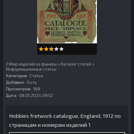
Мир изделий из фанеры
»
Каталог статей
»
Информационные статьи
Категория:
Статьи
Добавил:
Гость
Просмотров:
569
Дата:
08.05.2023, 09:52
Hobbies fretwork catalogue, England, 1912 по
страницам и номерам изделий 1