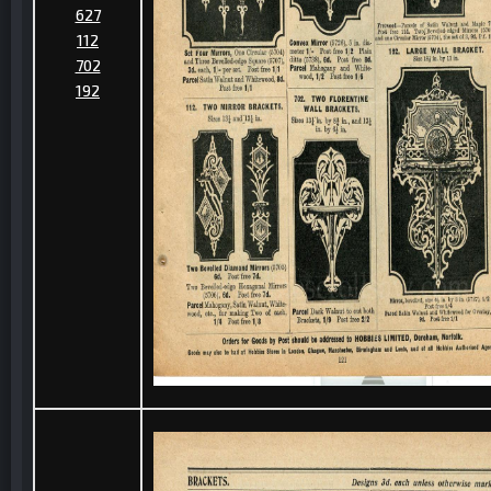
627
112
702
192