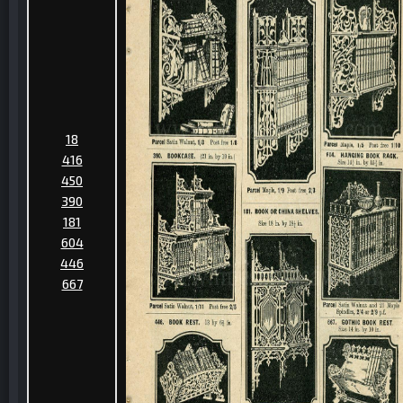
18
416
450
390
181
604
446
667