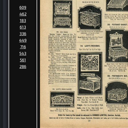
609
462
183
613
336
449
716
543
561
286