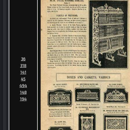
36
318
141
45
494
148
194