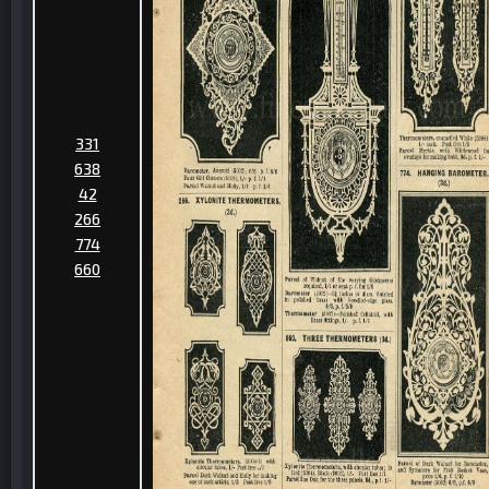
331
638
42
266
774
660