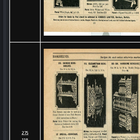
275
118