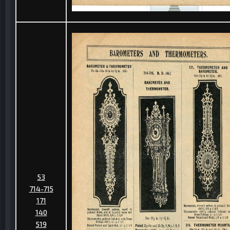
53
714-715
171
140
519