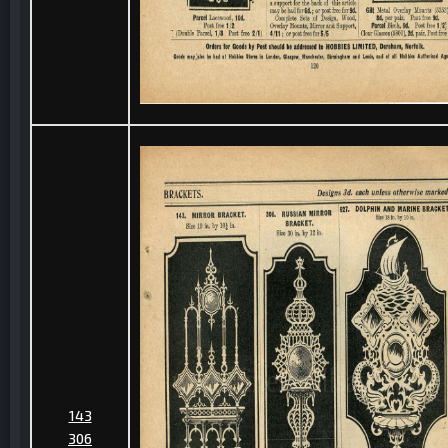
143
306