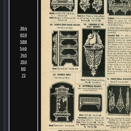
364
659
588
546
745
350
60
72