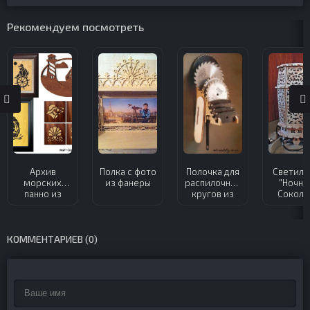
Рекомендуем посмотреть
Архив
Полка с фото
Полочка для
Светиль
морских
из фанеры
распилочных
"Ночни
панно из
кругов из
Соколо
фанеры
фанеры
КОММЕНТАРИЕВ (0)